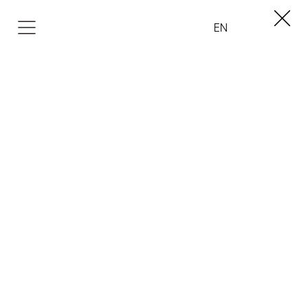
EN
COLLEZIONE
UOMO
DONNA